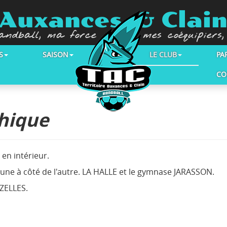
e Auxances & Clai
andball, ma force
mes coéquipiers
- - -
S
SAISON
LE CLUB
PA
CO
hique
 en intérieur.
'une à côté de l'autre. LA HALLE et le gymnase JARASSON.
UZELLES.