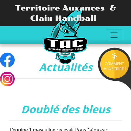
Territoire Auxances &
Clain Handball
Actualités
Doublé des bleus
L’équipe 1 masculine
recevait Pons Gémozac.