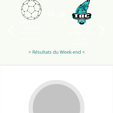
33
28
-
MONTPON -
TERRITOIRE
PERIGORD
AUXANCES ET
SUD OUEST
CLAIN
HB (+16 M)
HANDBALL
> Résultats du Week-end <